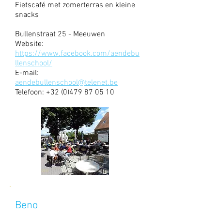
Fietscafé met zomerterras en kleine
snacks
Bullenstraat 25 - Meeuwen
Website:
https://www.facebook.com/aendebu
llenschool/
E-mail:
aendebullenschool@telenet.be
Telefoon:
+32 (0)479 87 05 10
Beno