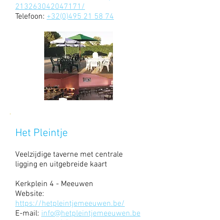
213263042047171/
Telefoon:
+32(0)495 21 58 74
Het Pleintje
Veelzijdige taverne met centrale
ligging en uitgebreide kaart
Kerkplein 4 - Meeuwen
Website:
https://hetpleintjemeeuwen.be/
E-mail:
info@hetpleintjemeeuwen.be