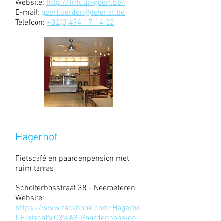
Website:
http://frituur-geert.be/
E-mail:
geert.aerden@telenet.be
Telefoon:
+32(0)494 17 14 32
Hagerhof
Fietscafé en paardenpension met
ruim terras
Scholterbosstraat 38 - Neeroeteren
Website:
https://www.facebook.com/Hagerho
f-Fietscaf%C3%A9-Paardenpension-