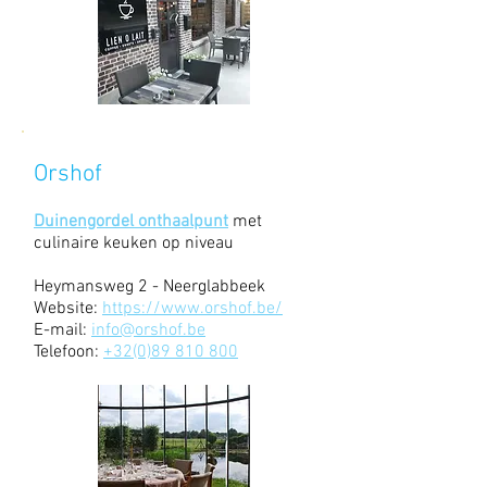
Orshof
Duinengordel onthaalpunt
met
culinaire keuken op niveau
Heymansweg 2 - Neerglabbeek
Website:
https://www.orshof.be/
E-mail:
info@orshof.be
Telefoon:
+32(0)89 810 800