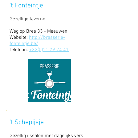
't Fonteintje
Gezellige taverne
Weg op Bree 33 - Meeuwen
Website:
http://brasserie-
fonteintje.be/
Telefoon:
+32(0)11 79 24 41
't Schepijsje
Gezellig ijssalon met dagelijks vers