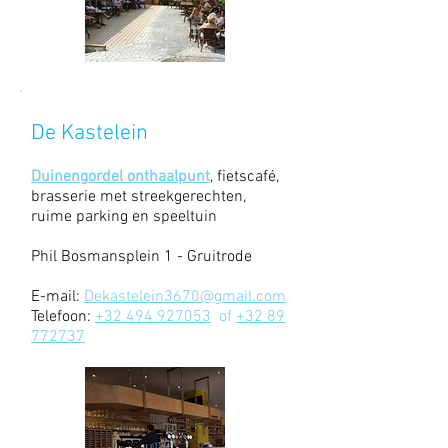
De Kastelein
Duinengordel onthaalpunt
, fietscafé,
brasserie met streekgerechten,
ruime parking en speeltuin
Phil Bosmansplein 1 - Gruitrode
E-mail:
Dekastelein3670@gmail.com
Telefoon:
+32 494 927053
of
+32 89
772737