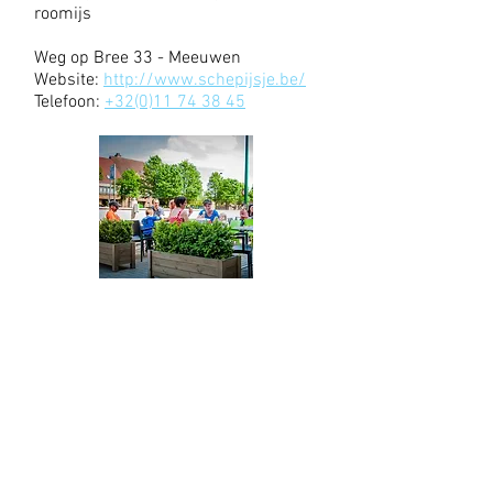
roomijs
Weg op Bree 33 - Meeuwen
Website:
http://www.schepijsje.be/
Telefoon:
+32(0)11 74 38 45
't Schuurke
Taverne met uitgebreide kaart
Tulpenstraat 4 - Meeuwen
Website:
http://www.taverne-