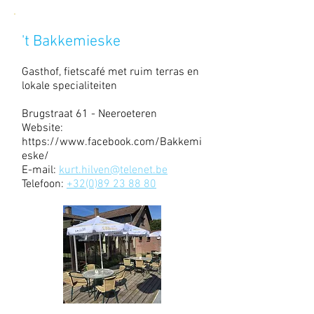
't Bakkemieske
Gasthof, fietscafé met ruim terras en
lokale specialiteiten
Brugstraat 61 - Neeroeteren
Website:
https://www.facebook.com/Bakkemi
eske/
E-mail:
kurt.hilven@telenet.be
Telefoon:
+32(0)89 23 88 80