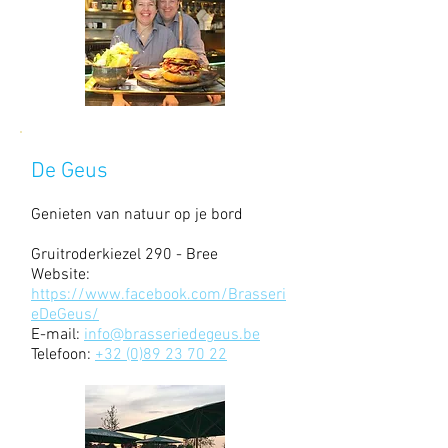
De Geus
Genieten van natuur op je bord
Gruitroderkiezel 290 - Bree
Website:
https://www.facebook.com/Brasseri
eDeGeus/
E-mail:
info@brasseriedegeus.be
Telefoon:
+32 (0)89 23 70 22