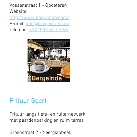
Vossenstraat 1 - Opoeteren
Website:
http://www.bergeinde.com/
E-mail:
info@bergeinde.com
Telefoon:
+32(0)89 85 53 56
Frituur Geert
Frituur langs fiets- en ruiternetwerk
met paardenparking en ruim terras
Groenstraat 2 - Neerglabbeek