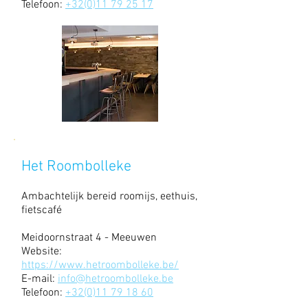
Telefoon:
+32(0)11 79 25 17
Het Roombolleke
Ambachtelijk bereid roomijs, eethuis,
fietscafé
Meidoornstraat 4 - Meeuwen
Website:
https://www.hetroombolleke.be/
E-mail:
info@hetroombolleke.be
Telefoon:
+32(0)11 79 18 60