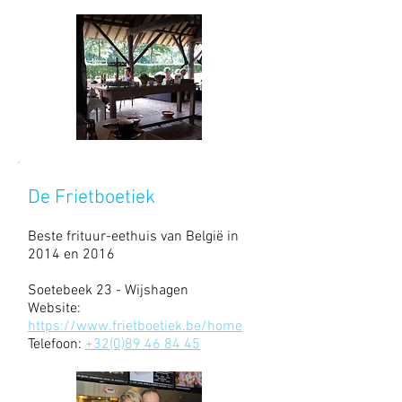
De Frietboetiek
Beste frituur-eethuis van België in
2014 en 2016
Soetebeek 23 - Wijshagen
Website:
https://www.frietboetiek.be/home
Telefoon:
+32(0)89 46 84 45