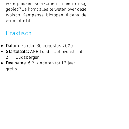
waterplassen voorkomen in een droog
gebied? Je komt alles te weten over deze
typisch Kempense biotopen tijdens de
vennentocht.
Praktisch
Datum:
zondag 30 augustus 2020
Startplaats:
ANB Loods, Ophovenstraat
211, Oudsbergen
Deelname:
€ 2, kinderen tot 12 jaar
gratis
Aanmelden:
vanaf 13u45
Start:
14u
Afstand
: ongeveer 3 tot 5 km
Reserveren:
is niet nodig
<< Agenda
Duinengordel
ligt in het noordoosten van
Belgisch Limburg en vormt de noordrand
van
Nationaal Park Hoge Kempen
.